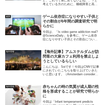
ど、これって体に良くないよね、、？と
考えている方のために、睡眠障害と高血
圧・腸内細菌悪化の関係性についての海
外文献を解説していきます。今回の研究
はイリノイ大学がラットを実験体にし
ゲーム依存症になりやすい子供と
健康
て、睡眠妨害の際の血圧変化...
その割合が6年間の調査研究で明
らかに
今回は、「Is video game addiction real?
@ScienceDaily」を参考に、ゲーム依存
症になりやすい子供とその割合について
解説していきたいと思います。皆さんゲ
ームはしますか？私は子供の頃からゲー
ムは好きです^^...
【海外記事】アムステルダムが訪
海外情報
問客の大麻カフェ利用を禁止しよ
うとしているらしい
こんにちは、Soiです！今回はCNNで記事
にされていたこちらを取り上げていきた
いと思います。（Amsterdam considers
banning tourists from cannabis cafes) by
CNN日本語だと『アムス...
赤ちゃんの時の気質が成人期の性
海外情報
格を形成することが研究で明らか
に
今回は「Infant temperament predicts