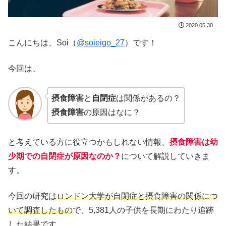
2020.05.30
こんにちは、Soi（
@soieigo_27
）です！
今回は、
摂食障害
と
自閉症
は関係があるの？
摂食障害
の原因はなに？
と考えている方に役立つかもしれない情報、
摂食障害は幼
少期での自閉症が原因なのか？
について解説していきま
す。
今回の研究は
ロンドン大学が自閉症と摂食障害の関係につ
いて調査したもの
で、5,381人の子供を長期にわたり追跡
した結果です。