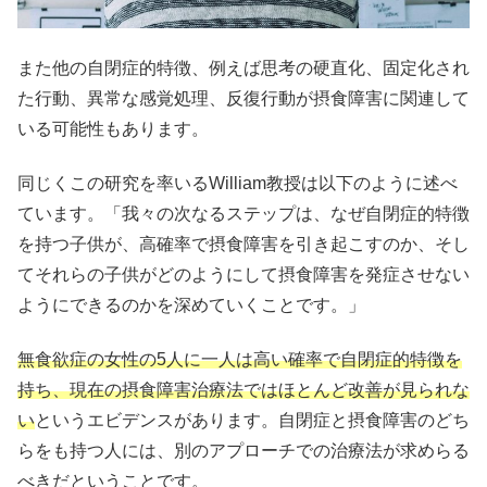
また他の自閉症的特徴、例えば思考の硬直化、固定化され
た行動、異常な感覚処理、反復行動が摂食障害に関連して
いる可能性もあります。
同じくこの研究を率いるWilliam教授は以下のように述べ
ています。「我々の次なるステップは、なぜ自閉症的特徴
を持つ子供が、高確率で摂食障害を引き起こすのか、そし
てそれらの子供がどのようにして摂食障害を発症させない
ようにできるのかを深めていくことです。」
無食欲症の女性の5人に一人は高い確率で自閉症的特徴を
持ち、現在の摂食障害治療法ではほとんど改善が見られな
い
というエビデンスがあります。自閉症と摂食障害のどち
らをも持つ人には、別のアプローチでの治療法が求めらる
べきだということです。