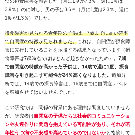
つの摂食障害を報告した（月に1度が7.3％、週に1度は
3.9％）のに対し、男の子は3.6％（月に1度は2.3％、週に
1度が1.3％）でした。
摂食障害が見られる青年期の子供は、7歳までに高い確率
で自閉症の特徴が見られました。
これは、自閉症が摂食障
害に先行していることを示唆する結果となっています（摂
食障害は7歳時点ではほとんど起きなかったため）。
7歳
で自閉症の特徴が高かった子供は、14歳で週に1度、摂食
障害を引き起こす可能性が24％高くなりました。
追加分
析では、14歳での摂食障害は、16歳までに自閉症レベル
を増加させてはいませんでした。
この研究では、関係の背景にある理由は調査していません
が、研究者は
自閉症の子供たちは社会的コミュニケーショ
ンや友達作りに問題を抱えている可能性があり、それが若
年性うつ病や不安感を高めているのではないか
と指摘して