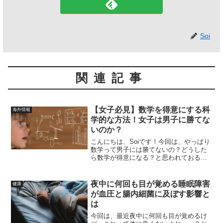
Soi
関連記事
【女子必見】数学を得意にする科
海外情報
学的な方法！女子は男子に勝てな
いのか？
こんにちは、Soiです！今回は、やっぱり
数学って男子には勝てないの？どうした
ら数学が得意になる？と思われておる女
性の方に参考になりそうな記事をまとめ
てみました。こちらはSociety for
Industrial and Applied M...
夜中に何回も目が覚める睡眠障害
健康
が血圧と腸内細菌に及ぼす影響と
は
今回は、最近夜中に何回も目が覚めるけ