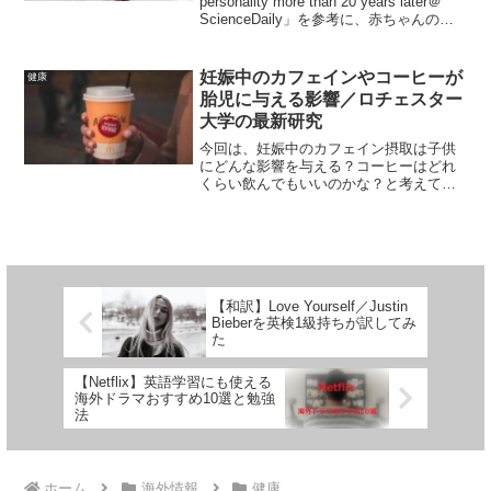
personality more than 20 years later＠
ScienceDaily」を参考に、赤ちゃんの生
まれつきの気質は成人期の性格を形成す
るのか？について解...
妊娠中のカフェインやコーヒーが
健康
胎児に与える影響／ロチェスター
大学の最新研究
今回は、妊娠中のカフェイン摂取は子供
にどんな影響を与える？コーヒーはどれ
くらい飲んでもいいのかな？と考えてい
る方に役立つであろう情報、「妊娠中の
カフェイン摂取は胎児の脳に影響を与え
る」という記事を紹介していきます。今
回の研究は、ロチェスター...
【和訳】Love Yourself／Justin
Bieberを英検1級持ちが訳してみ
た
【Netflix】英語学習にも使える
海外ドラマおすすめ10選と勉強
法
ホーム
海外情報
健康