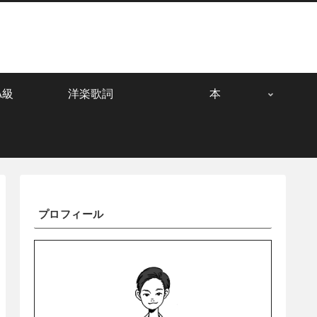
A級
洋楽歌詞
本
プロフィール