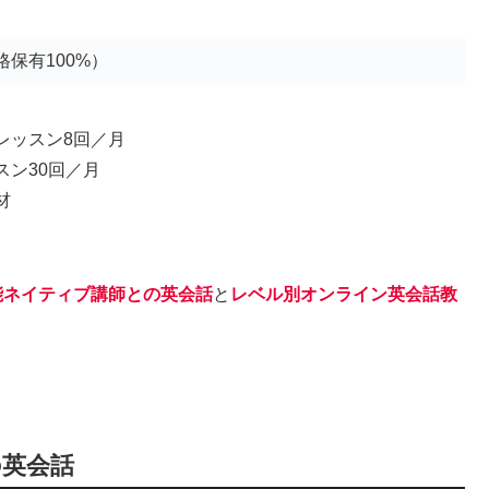
保有100%）
レッスン8回／月
スン30回／月
材
能ネイティブ講師との英会話
と
レベル別オンライン英会話教
の英会話