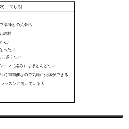
次
ィブ講師との英会話
話教材
てみた
なった点
なに多くない
ション（絡み）はほとんどない
24時間開催なので気軽に受講ができる
グループレッスンに向いている人