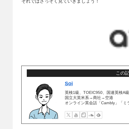
それではさっそく見ていきましょう！
この
Soi
英検1級、TOEIC950、国連英
国立大英米系→商社→空港
オンライン英会話「Cambly」「ミ