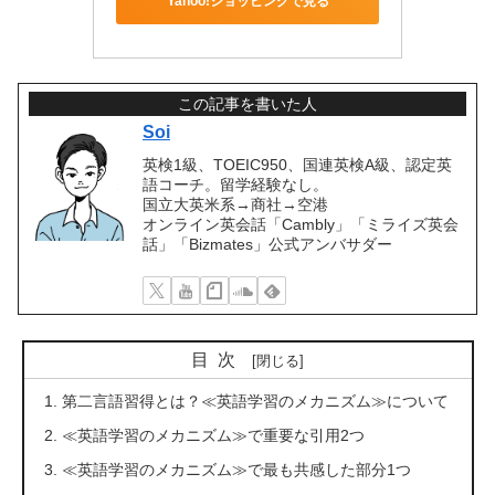
Yahoo!ショッピングで見る
この記事を書いた人
Soi
英検1級、TOEIC950、国連英検A級、認定英
語コーチ。留学経験なし。
国立大英米系→商社→空港
オンライン英会話「Cambly」「ミライズ英会
話」「Bizmates」公式アンバサダー
目次
第二言語習得とは？≪英語学習のメカニズム≫について
≪英語学習のメカニズム≫で重要な引用2つ
≪英語学習のメカニズム≫で最も共感した部分1つ