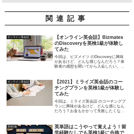
関連記事
【オンライン英会話】Bizmates
オンライン英会話
のDiscoveryを英検1級が体験し
てみた
今回は、ビズメイツ のDiscoveryに興味
があるけど、どんな感じなんだろう？体
験者の感想を聞いてから入会したい。。
と考えている方のために、今回私がビズ
メイツの公式アンバサダーとして
Discoveryを1ヵ月間受講してきましたの
【2021】ミライズ英会話のコー
オンライン英会話
で、その感...
チングプランを英検1級が体験し
てみた
今回は、ミライズ英会話 のコーチングプ
ランに興味があるけど、どんな感じなん
だろう？お金もかかって失敗したくない
から、体験者からの感想を聞きたい。と
考えている方のために、今回私がミライ
ズ英会話コーチングプランを2か月受講し
英単語はこうやって覚えよう！留
英検1級
てきましたので、その...
学経験なしでも英検1級に合格で