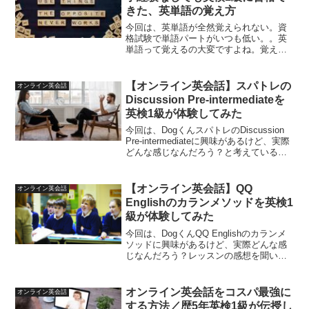
きた、英単語の覚え方
今回は、英単語が全然覚えられない。資
格試験で単語パートがいつも低い。。英
単語って覚えるの大変ですよね。覚えて
も覚えても忘れちゃうので嫌になってく
る。そこで留学経験なし国内独学でも英
検1級で単語パートを20/25で合格、
【オンライン英会話】スパトレの
オンライン英会話
TOEICでは語彙96...
Discussion Pre-intermediateを
英検1級が体験してみた
今回は、DogくんスパトレのDiscussion
Pre-intermediateに興味があるけど、実際
どんな感じなんだろう？と考えている方
のために、オンライン英会話歴5年で英検
1級の私が、スパトレのDiscussion Pre-
inter...
【オンライン英会話】QQ
オンライン英会話
Englishのカランメソッドを英検1
級が体験してみた
今回は、DogくんQQ Englishのカランメ
ソッドに興味があるけど、実際どんな感
じなんだろう？レッスンの感想を聞いて
みたいな。と考えている方に、オンライ
ン英会話歴5年で英検1級の私がQQ
English のカランメソッドを受講してきま
オンライン英会話をコスパ最強に
オンライン英会話
し...
する方法／歴5年英検1級が伝授し