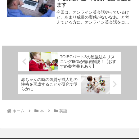
ます
今回は、オンライン英会話やっているけ
ど、あまり成長の実感がないなあ。と考
えている方に、オンライン英会話をコス
パ最強にする方法を伝えていきたいと思
います。先日このようなツイートをしま
した。ちなみに私は新卒からオンライン
英会話を始めて5年間継続...
TOIECパート3の勉強法をリス
ニング96%が徹底解説！【おす
すめ参考書もあり】
赤ちゃんの時の気質が成人期の
性格を形成することが研究で明
らかに
ホーム
本
英語