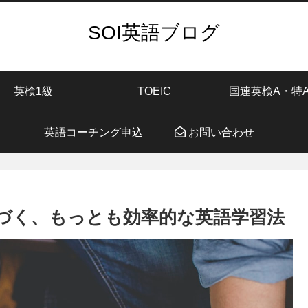
SOI英語ブログ
英検1級
TOEIC
国連英検A・特
英語コーチング申込
お問い合わせ
づく、もっとも効率的な英語学習法