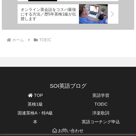
オンライン英会話をコスパ最強
にする方法／歴5年英検1級が伝
授します
ホーム
TOEIC
SOI英語ブログ
TOP
英語学習
英検1級
TOEIC
国連英検A・特A級
洋楽歌詞
本
英語コーチング申込
お問い合わせ