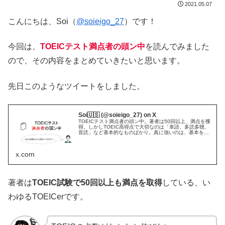
2021.05.07
こんにちは、Soi（
@soieigo_27
）です！
今回は、
TOEICテスト満点者の頭ン中
を読んでみました
ので、その内容をまとめていきたいと思います。
先日このようなツイートをしました。
Soi🇺🇸 (@soieigo_27) on X
TOEICテスト満点者の頭ン中。著者は50回以上、満点を獲
得。しかしTOEIC高得点で大切なのは「単語、多読多聴、
音読」など基本的なものばかり。真に強いのは、基本を極
めた人。点数だけを追うのではなく、その先を見据えた長
期スパンで考えられると...
x.com
著者は
TOEIC試験で50回以上も満点を取得
している、い
わゆるTOEICerです。