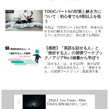
す。「英語を話せる人」と「挫折する
人」の習慣：西真理子著今回は、「英語
を話せる人」と「挫折する人」の習慣を
TOEICパート6の対策と解き方に
TOEIC
読んでみたので、まとめてい...
ついて：初心者でも8割以上を狙
う
今回は、TOEICパート6が苦手。対策やお
すすめの解き方があれば知りたい。と考
えている方のために、初心者でも8割以上
を狙うためのTOEICパート6の対策と解き
方について解説していきたいと思いま
す。TOEICパート6って地味に手間取りま
【感想】「英語を話せる人」と
本
せんか...
「挫折する人」の習慣ワークブッ
ク／アジアNo.1秘書から学ぼう
「話せる人」は、まずは1年、急がば回
れ！（「英語を話せる人」と「挫折する
人」の習慣ワークブック：西真理子著）
今回は、「英語を話せる人」と「挫折す
る人」の習慣ワークブックを読んでみま
したので、その内容をまとめていきたい
と思います。先日このよう...
【和訳】Your Power／Billie
Eilishを英検1級が訳してみた