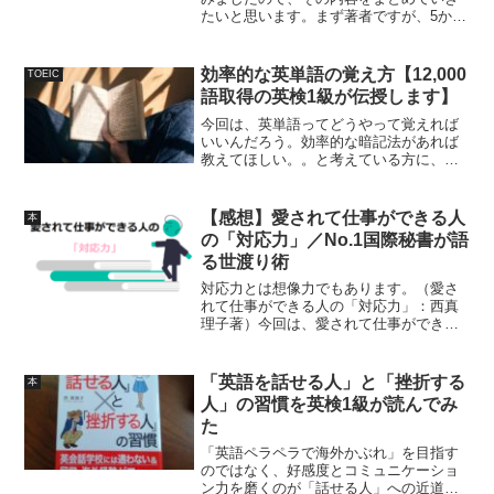
たいと思います。まず著者ですが、5か国
語の同時通訳、10か国語の通訳、そして
16か国語の翻訳者です。先日このような
ツイートをしました。英語を勉強したい
効率的な英単語の覚え方【12,000
TOEIC
けど、どんな方法で...
語取得の英検1級が伝授します】
今回は、英単語ってどうやって覚えれば
いいんだろう。効率的な暗記法があれば
教えてほしい。。と考えている方に、効
率的な英単語の覚え方について解説して
いきたいと思います。先日このようなツ
イートをしました。ちなみに私ですが、
【感想】愛されて仕事ができる人
本
留学経験なしで英検1級や...
の「対応力」／No.1国際秘書が語
る世渡り術
対応力とは想像力でもあります。（愛さ
れて仕事ができる人の「対応力」：西真
理子著）今回は、愛されて仕事ができる
人の「対応力」を読んだので、その内容
をまとめていきたいと思います。著者に
ついてはこちらをご覧ください。見るだ
「英語を話せる人」と「挫折する
本
けで凄いことがわかります...
人」の習慣を英検1級が読んでみ
た
「英語ペラペラで海外かぶれ」を目指す
のではなく、好感度とコミュニケーショ
ン力を磨くのが「話せる人」への近道で