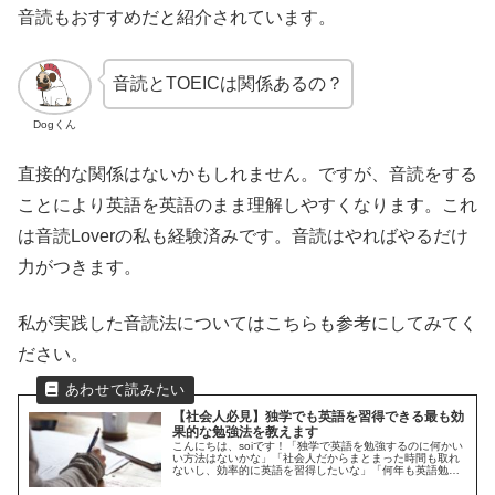
音読もおすすめだと紹介されています。
音読とTOEICは関係あるの？
Dogくん
直接的な関係はないかもしれません。ですが、音読をする
ことにより英語を英語のまま理解しやすくなります。これ
は音読Loverの私も経験済みです。音読はやればやるだけ
力がつきます。
私が実践した音読法についてはこちらも参考にしてみてく
ださい。
【社会人必見】独学でも英語を習得できる最も効
果的な勉強法を教えます
こんにちは、soiです！「独学で英語を勉強するのに何かい
い方法はないかな」「社会人だからまとまった時間も取れ
ないし、効率的に英語を習得したいな」「何年も英語勉強
してはいるけど、結局何が一番効果的なんだろう」普段の
仕事で忙しい社会人のみなさん...