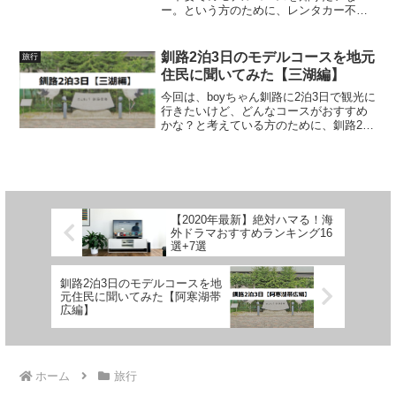
ー。という方のために、レンタカー不要
の札幌2泊3日のモデルコースを紹介して
いきたいと思います。Go to トラベルに
より旅行が安くなる中、北海道札幌に行
釧路2泊3日のモデルコースを地元
旅行
ってみようと...
住民に聞いてみた【三湖編】
今回は、boyちゃん釧路に2泊3日で観光に
行きたいけど、どんなコースがおすすめ
かな？と考えている方のために、釧路2泊
3日のモデルコースを地元住民に聞いてみ
たので紹介したいと思います。今回は三
湖編ということで、釧路に加えて摩周
湖・屈斜路湖・阿...
【2020年最新】絶対ハマる！海
外ドラマおすすめランキング16
選+7選
釧路2泊3日のモデルコースを地
元住民に聞いてみた【阿寒湖帯
広編】
ホーム
旅行