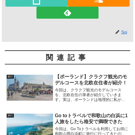
Soi
関連記事
【ポーランド】クラクフ観光のモ
旅行
デルコースを北欧在住者が紹介！
今回は、クラクフ観光のモデルコース
を、北欧在住の筆者が紹介していきま
す。実は、ポーランドは地理的に私が住
むスウェーデンと比較的近く、もちろん
飛行機で行くのですが、基本的には激安
で行くことができます。私は今回コペン
Go toトラベルで和歌山の白浜に1
旅行
ハーゲンから飛びましたが、そ...
人旅をしたら格安で満喫できた
今回は、Go Toトラベルを利用してお得に
和歌山県白浜町に旅行に行ってきたの