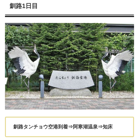
釧路1日目
釧路タンチョウ空港到着⇒阿寒湖温泉⇒知床