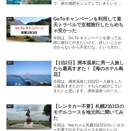
で、旅や感想をシェアしていきたいと思
います。Go toトラベルを使って和歌山県
の白浜に旅行しに行こうかな？という方
にも参考になるよう書いていきますの
GoToキャンペーンを利用して楽
旅行
で、何かと役立て...
天トラベルで京都旅行したらめち
ゃ安かった
今回は、Go To キャンペーンを使ってお
得に旅行に行きたいけど、詳しいことが
分からないから不安だな。という方のた
めに、実際に私が楽天トラベルでGo Toキ
ャンペーンを利用し、お得に京都旅行を
してきましたので、その感想をレビュー
【1泊2日】洲本温泉に男一人旅し
旅行
していきます...
たら最高すぎた！【海のホテル島
花】
今回は、洲本温泉に1泊2日一人旅をした
ら最高すぎたので、そちらの紹介してい
きたいと思います。洲本温泉への一人旅
ってどうなんだろう？という方にも参考
になると思います。それでは早速見てい
きましょう！1日目出発は大阪駅からで
【レンタカー不要】札幌2泊3日の
旅行
す。大阪駅から出ている...
モデルコースを地元民に聞いてみ
た
今回は、boyちゃん札幌2泊3日のレンタカ
ー不要でのモデルコースを知りたいな