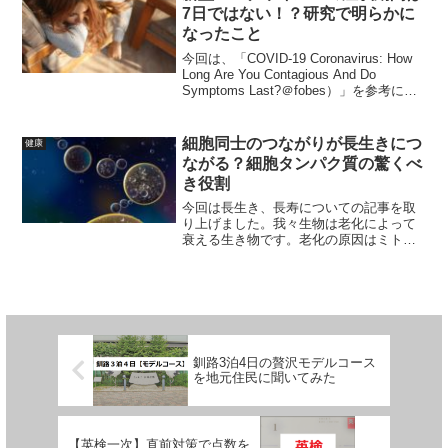
7日ではない！？研究で明らかに
なったこと
今回は、「COVID-19 Coronavirus: How
Long Are You Contagious And Do
Symptoms Last?＠fobes）」を参考に、
新型コロナウイルスの症状期間について
研究で明らかになったことに...
細胞同士のつながりが長生きにつ
健康
ながる？細胞タンパク質の驚くべ
き役割
今回は長生き、長寿についての記事を取
り上げました。我々生物は老化によって
衰える生き物です。老化の原因はミトコ
ンドリアの減少といわれているのです
が、その詳細については今まで実は研究
されていませんでした。そこでケルンの
マックスプランク老化生物学...
釧路3泊4日の贅沢モデルコース
を地元住民に聞いてみた
【英検一次】直前対策で点数を