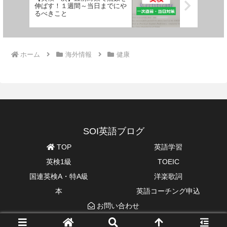
伸ばす！１週間～当日までにや
るべきこと
ホーム
海外情報
健康
SOI英語ブログ
TOP
英語学習
英検1級
TOEIC
国連英検A・特A級
洋楽歌詞
本
英語コーチング申込
お問い合わせ
© 2019 SOI英語ブログ.