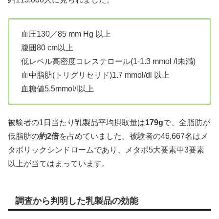
血圧130／85 mm Hg 以上
腹囲80 cm以上
低レベル高密度コレステロール(1-1.3 mmol /l未満)
血中脂肪(トリグリセリド)1.7 mmol/dl 以上
血糖値5.5mmol/l以上
被験者の1日当たり乳製品平均摂取量は
179g
で、全脂肪が
低脂肪の
約2倍
を占めていました。被験者の46,667名はメ
タボリックシンドロームであり、メタボ5大要素中3要素
以上が当てはまっています。
調査から判明した乳製品の効能