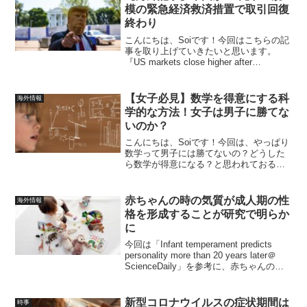
模の緊急経済救済措置で取引回復
終わり
こんにちは、Soiです！今回はこちらの記
事を取り上げていきたいと思います。
『US markets close higher after
emergency virus deal』by BBC「米国市
場がコロナ緊急対策で取引回復終わり」
という...
【女子必見】数学を得意にする科
海外情報
学的な方法！女子は男子に勝てな
いのか？
こんにちは、Soiです！今回は、やっぱり
数学って男子には勝てないの？どうした
ら数学が得意になる？と思われておる女
性の方に参考になりそうな記事をまとめ
てみました。こちらはSociety for
Industrial and Applied M...
赤ちゃんの時の気質が成人期の性
海外情報
格を形成することが研究で明らか
に
今回は「Infant temperament predicts
personality more than 20 years later＠
ScienceDaily」を参考に、赤ちゃんの生
まれつきの気質は成人期の性格を形成す
るのか？について解...
新型コロナウイルスの症状期間は
時事