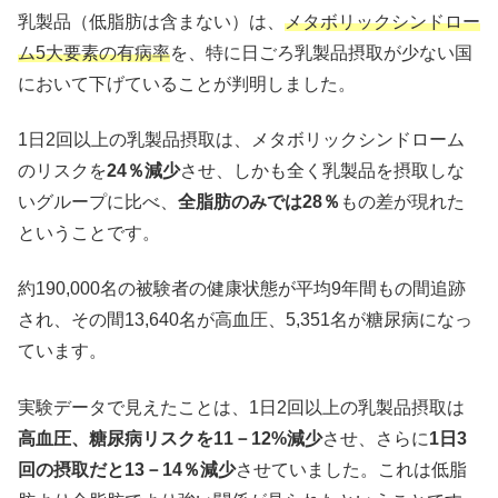
乳製品（低脂肪は含まない）は、
メタボリックシンドロー
ム5大要素の有病率
を、特に日ごろ乳製品摂取が少ない国
において下げていることが判明しました。
1日2回以上の乳製品摂取は、メタボリックシンドローム
のリスクを
24％減少
させ、しかも全く乳製品を摂取しな
いグループに比べ、
全脂肪のみでは28％
もの差が現れた
ということです。
約190,000名の被験者の健康状態が平均9年間もの間追跡
され、その間13,640名が高血圧、5,351名が糖尿病になっ
ています。
実験データで見えたことは、1日2回以上の乳製品摂取は
高血圧、糖尿病リスクを11－12%減少
させ、さらに
1日3
回の摂取だと13－14％減少
させていました。これは低脂