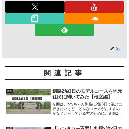
Soi
関連記事
釧路2泊3日のモデルコースを地元
旅行
住民に聞いてみた【根室編】
今回は、boyちゃん釧路に2泊3日で観光に
行きたいけど、どんなコースがおすすめ
かな？と考えている方のために、釧路2泊
3日のモデルコースを地元住民に聞いてみ
たので紹介したいと思います。今回は根
室編ということで、根室は絶対に外せな
【レンタカー不要】札幌2泊3日の
旅行