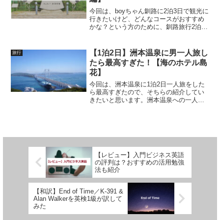
今回は、boyちゃん釧路に2泊3日で観光に
行きたいけど、どんなコースがおすすめ
かな？という方のために、釧路旅行2泊3
日のモデルコースを地元住民に聞いてみ
ましたので、ご紹介したいと思います。
今回は阿寒湖帯広編ということで、阿寒
【1泊2日】洲本温泉に男一人旅し
旅行
湖は見ておきたい...
たら最高すぎた！【海のホテル島
花】
今回は、洲本温泉に1泊2日一人旅をした
ら最高すぎたので、そちらの紹介してい
きたいと思います。洲本温泉への一人旅
ってどうなんだろう？という方にも参考
になると思います。それでは早速見てい
きましょう！1日目出発は大阪駅からで
す。大阪駅から出ている...
【レビュー】入門ビジネス英語
の評判は？おすすめの活用勉強
法も紹介
【和訳】End of Time／K-391 &
Alan Walkerを英検1級が訳して
みた