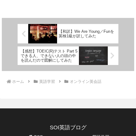
いな。と考えている方のために、産経オ
ンライン英会話Plusのレビューをまとめ
てみました。この記事で分かることは、
産経オンライ...
【和訳】We Are Young／Funを
英検1級が訳してみた
【感想】TOEIC(R)テスト Part 5
できる人、できない人の頭の中
を読んだので図解にしてみた
ホーム
英語学習
オンライン英会話
SOI英語ブログ