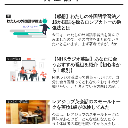
【感想】わたしの外国語学習法／
本
16か国語を操るロンブカトーの勉
強法とは
今回は、わたしの外国語学習法を読んで
みましたので、その内容をまとめていき
たいと思います。まず著者ですが、5か国
語の同時通訳、10か国語の通訳、そして
16か国語の翻訳者です。先日このような
ツイートをしました。英語を勉強したい
【NHKラジオ英語】あなたに合
ラジオ英語
けど、どんな方法で...
うおすすめ番組を紹介【初心者か
ら上級別】
NHKラジオ英語って優良らしいけど、自
分に合う番組ってどれなの？おすすめが
知りたい。。と考えている方向けの記事
です。NHKラジオ英語はマイナーなイメ
ージがあるかもしれません。しかし、こ
れらは非常に優良な英語教材であり、初
レアジョブ英会話のスモールトー
オンライン英会話
心者から上級者まで幅...
クを英検1級が体験してみた
今回は、レアジョブのスモールトークに
興味があるけど、どんな感じなんだろ
う？体験者の感想を聞いてから入会した