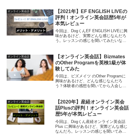
い。。と考えている方のために、今回私
がレアジョブ英会話のスモールトークを
受講してきましたので、その感想を伝え
【2021年】EF ENGLISH LIVEの
オンライン英会話
ていきたいと思います。私は...
評判！オンライン英会話歴5年が
本気レビュー
今回は、DogくんEF ENGLISH LIVEに興
味があるけど、実際どんな感じなんだろ
う。レッスンの感じを聞いてみたいな。
と考えている方のために、EF ENGLISH
LIVEのレビューをしていきます。この記
事では、EF ENGLISH ...
【オンライン英会話】Bizmates
オンライン英会話
のOther Programを英検1級が体
験してみた
今回は、ビズメイツ のOther Programに
興味があるけど、どんな感じなんだろ
う？体験者の感想を聞いてから入会した
い。。と考えている方のために、今回私
がビズメイツの公式アンバサダーとして
Other Programを1ヵ月間受講してきま...
【2020年】産経オンライン英会
オンライン英会話
話Plusの評判！オンライン英会話
歴5年が本気レビュー
今回は、Dogくん産経オンライン英会話
Plus に興味があるけど、実際どんな感じ
なんだろ。レッスンの感じを聞いてみた