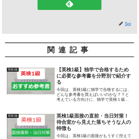
Soi
関連記事
【英検1級】独学で合格するため
英検1級
に必要な参考書を分野別で紹介す
る
今回は、英検1級に独学で合格するには、
どんな参考書を買えばいいのかな？？と
考えている方向けに、独学で英検１級に
合格するために必要な参考書について紹
介していきます。英検１級は英語学習者
の中でも最高級かつ憧れの資格なのでは
英検1級面接の直前・当日対策！
英検1級
ないでしょうか。私も英...
待合室から見えた落ちそうな人の
特徴も
今回は、英検1級の面接がもうすぐ控えて