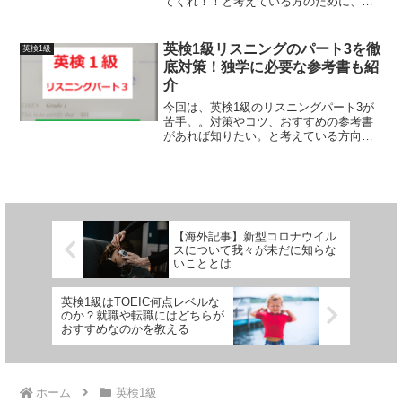
てくれ！！と考えている方のために、分
野別での英検1級独学勉強法について解説
していきたいと思います。「英検１級っ
て本当に独学で合格できるの？」と思わ
英検1級リスニングのパート3を徹
英検1級
れる方も多いかもし...
底対策！独学に必要な参考書も紹
介
今回は、英検1級のリスニングパート3が
苦手。。対策やコツ、おすすめの参考書
があれば知りたい。と考えている方向け
に、英検1級のリスニングパート3の対策
法とおすすめ参考書ついて解説していき
たいと思います。英検1級は、英語学習者
なら誰もが憧れる最...
【海外記事】新型コロナウイル
スについて我々が未だに知らな
いこととは
英検1級はTOEIC何点レベルな
のか？就職や転職にはどちらが
おすすめなのかを教える
ホーム
英検1級