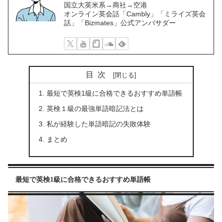
国立大英米系→商社→空港
オンライン英会話「Cambly」「ミライズ英会
話」「Bizmates」公式アンバサダー
目次
最短で英検1級に合格できるおすすめ単語帳
英検１級の最強単語暗記法とは
私が経験した単語暗記の失敗体験
まとめ
最短で英検1級に合格できるおすすめ単語帳