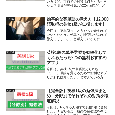
いるけど、直前での対策は何をするべき
かな？明日が英検1級の二次面接だけど、
今から何をしておくべきかな？それと、
どんな人が落ちるんだろう？と考えてい
る方向けに、英検1級面接の直前対策と落
効率的な英単語の覚え方【12,000
TOEIC
ちそうな人の特徴に...
語取得の英検1級が伝授します】
今回は、英単語ってどうやって覚えれば
いいんだろう。効率的な暗記法があれば
教えてほしい。。と考えている方に、効
率的な英単語の覚え方について解説して
いきたいと思います。先日このようなツ
イートをしました。ちなみに私ですが、
英検1級の単語学習を効率化して
英検1級
留学経験なしで英検1級や...
くれるたった2つの無料おすすめ
アプリ
今回は、英検1級の単語覚えられな
い。。。単語を覚えるための便利なアプ
リがあれば知りたい。と考えている方向
けに、英検1級の単語学習を効率化させる
2つの無料アプリを紹介していきます。英
検1級の単語って、バカ難しいですよ
【完全版】英検1級の勉強法まと
英検1級
ね。。私も単語学習には相当...
め！分野別でそれぞれの対策を徹
底解説
今回は、boyちゃん独学で英検1級に合格
したい！合格者よ、最高の勉強法を教え