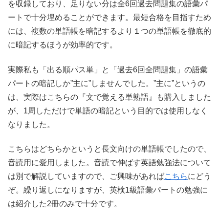
を収録しており、足りない分は全6回過去問題集の語彙パ
ートで十分埋めることができます。最短合格を目指すため
には、複数の単語帳を暗記するより１つの単語帳を徹底的
に暗記するほうが効率的です。
実際私も「出る順パス単」と「過去6回全問題集」の語彙
パートの暗記しか”主に”しませんでした。”主に”というの
は、実際はこちらの『文で覚える単熟語』も購入しました
が、1周しただけで単語の暗記という目的では使用しなく
なりました。
こちらはどちらかというと長文向けの単語帳でしたので、
音読用に愛用しました。音読で伸ばす英語勉強法について
は別で解説していますので、ご興味があれば
こちら
にどう
ぞ。繰り返しになりますが、英検1級語彙パートの勉強に
は紹介した2冊のみで十分です。