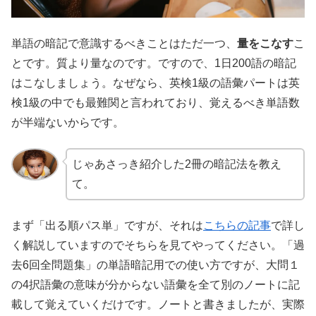
単語の暗記で意識するべきことはただ一つ、
量をこなす
こ
とです。質より量なのです。ですので、1日200語の暗記
はこなしましょう。なぜなら、英検1級の語彙パートは英
検1級の中でも最難関と言われており、覚えるべき単語数
が半端ないからです。
じゃあさっき紹介した2冊の暗記法を教え
て。
まず「出る順パス単」ですが、それは
こちらの記事
で詳し
く解説していますのでそちらを見てやってください。「過
去6回全問題集」の単語暗記用での使い方ですが、大問１
の4択語彙の意味が分からない語彙を全て別のノートに記
載して覚えていくだけです。ノートと書きましたが、実際