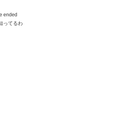
 we ended
知ってるわ