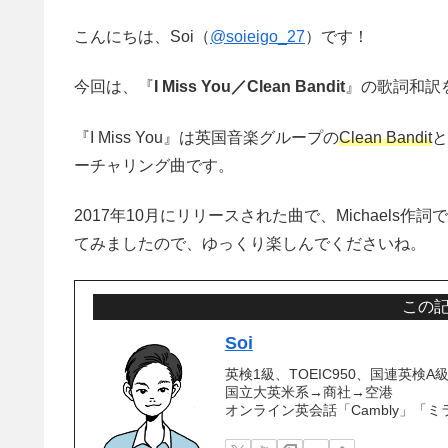
こんにちは、Soi（
@soieigo_27
）です！
今回は、『
I Miss You／Clean Bandit
』の歌詞和訳
『I Miss You』は英国音楽グループの
Clean Bandit
と
ーチャリング曲です。
2017年10月にリリースされた曲で、Michael
てみましたので、ゆっくり楽しんでくださいね。
この
Soi
英検1級、TOEIC950、国連英
国立大英米系→商社→空港
オンライン英会話「Cambly」「ミ