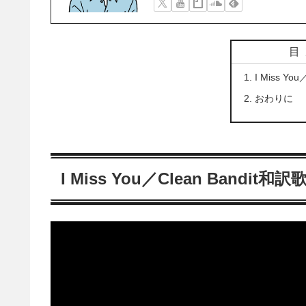
目
I Miss Yo
おわりに
I Miss You／Clean Bandit和訳