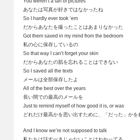
You weren’t a fan of pictures
あなたは写真が好きではなかったね
So I hardly ever took ‘em
だからあなたを撮ったことはあまりなかった
Got them saved in my mind from the bedroom
私の心に保存しているの
So that way I can’t forget your skin
だからあなたの肌を忘れることはできない
So I saved all the texts
メールは全部保存したよ
All of the best over the years
長い間での最高のメールを
Just to remind myself of how good it is, or was
どれだけ最高かを思い出すために、「だった」かを
And I know we’re not supposed to talk
私たちは話すべきじゃないことはわかってる