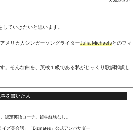
2020.08.27
をしていきたいと思います。
アメリカ人シンガーソングライター
Julia Michaels
とのフィ
s作詞です。そんな曲を、英検１級である私がじっくり歌詞和訳し
記事を書いた人
検A級、認定英語コーチ。留学経験なし。
ライズ英会話」「Bizmates」公式アンバサダー