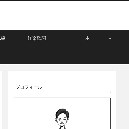
A級
洋楽歌詞
本
プロフィール