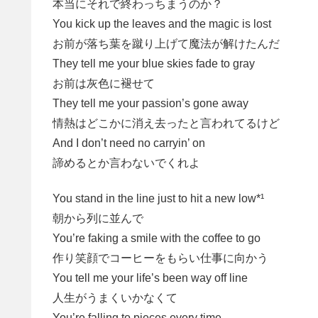
本当にそれで終わっちまうのか？
You kick up the leaves and the magic is lost
お前が落ち葉を蹴り上げて魔法が解けたんだ
They tell me your blue skies fade to gray
お前は灰色に褪せて
They tell me your passion’s gone away
情熱はどこかに消え去ったと言われてるけど
And I don’t need no carryin’ on
諦めるとか言わないでくれよ
You stand in the line just to hit a new low*¹
朝から列に並んで
You’re faking a smile with the coffee to go
作り笑顔でコーヒーをもらい仕事に向かう
You tell me your life’s been way off line
人生がうまくいかなくて
You’re falling to pieces every time