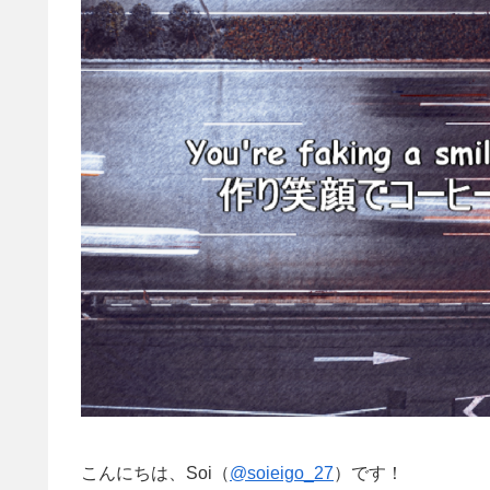
こんにちは、Soi（
@soieigo_27
）です！