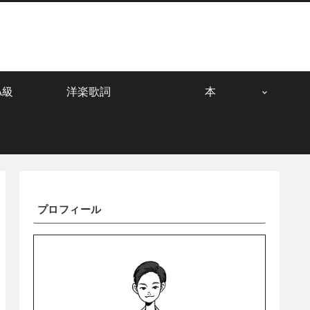
A級
洋楽歌詞
本
プロフィール