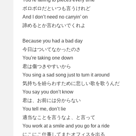
ボロボロだといつも言うけれど
And I don’t need no carryin’ on
諦めるとか言わないでくれよ
Because you had a bad day
今日はついてなかったのさ
You’re taking one down
君は傷つきやすいから
You sing a sad song just to turn it around
気持ちを紛らわすために悲しい歌を歌うんだ
You say you don’t know
君は、お前には分からない
You tell me, don’t lie
適当なことを言うなよ、と言って
You work at a smile and you go for a ride
にこにこ仕事してまたオフィスを出る