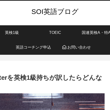
SOI英語ブログ
英検1級
TOEIC
国連英検A・特
英語コーチング申込
お問い合わせ
 Powterを英検1級持ちが訳したらどんな