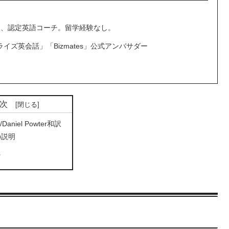
検A級、認定英語コーチ。留学経験なし。
ライズ英会話」「Bizmates」公式アンバサダー
次
/Daniel Powter和訳
の説明
に