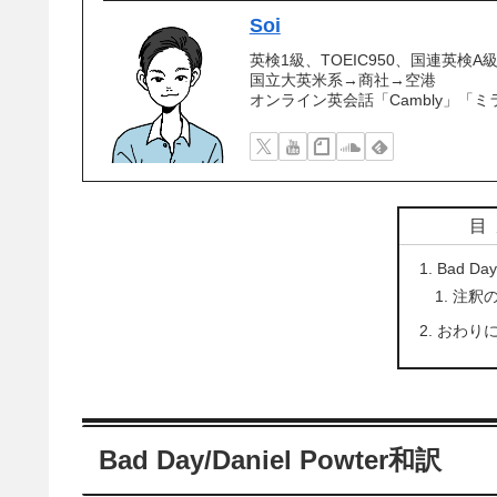
Soi
英検1級、TOEIC950、国連英
国立大英米系→商社→空港
オンライン英会話「Cambly」「ミ
目
Bad Day
注釈
おわり
Bad Day/Daniel Powter和訳