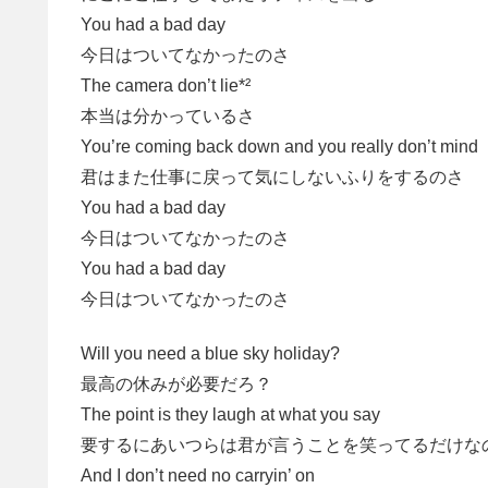
You had a bad day
今日はついてなかったのさ
The camera don’t lie*²
本当は分かっているさ
You’re coming back down and you really don’t mind
君はまた仕事に戻って気にしないふりをするのさ
You had a bad day
今日はついてなかったのさ
You had a bad day
今日はついてなかったのさ
Will you need a blue sky holiday?
最高の休みが必要だろ？
The point is they laugh at what you say
要するにあいつらは君が言うことを笑ってるだけな
And I don’t need no carryin’ on