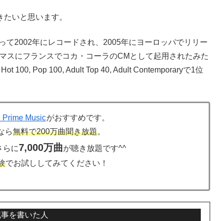
きたいと思います。
erによって2002年にレコードされ、2005年にヨーロッパでリリー
スマスにフランスでコカ・コーラのCMとして起用されたみた
Pop 100, Adult Top 40, Adult Contemporaryで1位
 Prime Music
がおすすめです。
なら
無料で
200万曲
聞き放題
。
7,000万曲
さらに
が聴き放題です^^
験
でお試ししてみてください！
記事を書いた人